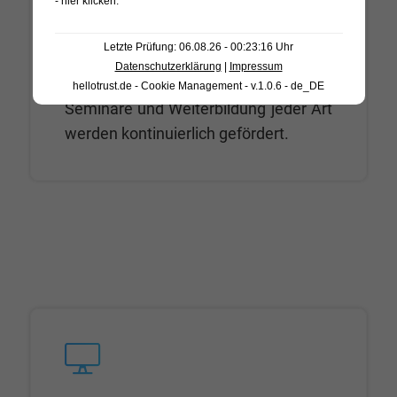
- hier klicken
.
Entwicklung
Letzte Prüfung: 06.08.26 - 00:23:16 Uhr
Datenschutzerklärung
|
Impressum
Egal ob beruflich oder privat,
hellotrust.de - Cookie Management - v.1.0.6 - de_DE
Seminare und Weiterbildung jeder Art
werden kontinuierlich gefördert.