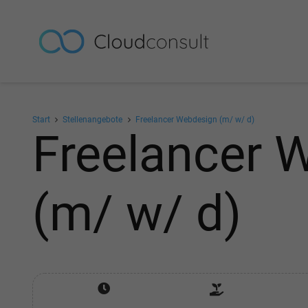
Start
Stellenangebote
Freelancer Webdesign (m/ w/ d)
Freelancer 
(m/ w/ d)